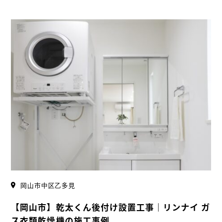
タグから検索
すべて
断熱リフォーム
キッチン・LDKリフォーム
水まわりリフォーム
屋根・外壁・外装リフォーム
太陽光リフォーム
リフォーム
リフォーム・その他
屋外・外壁リフォーム
外壁塗装
岡山市中区乙多見
フルリノベーション
【岡山市】乾太くん後付け設置工事｜リンナイ ガ
中古を買ってリノベーション
ス衣類乾燥機の施工事例