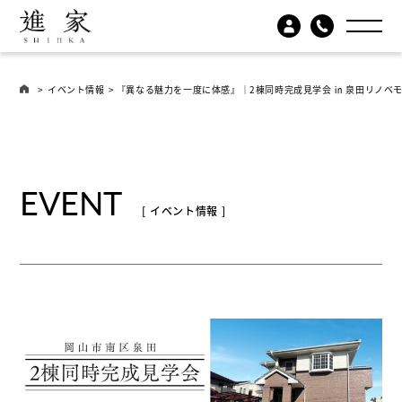
>
イベント情報
> 『異なる魅力を一度に体感』｜2棟同時完成見学会 ㏌ 泉田リノベ
EVENT
[ イベント情報 ]